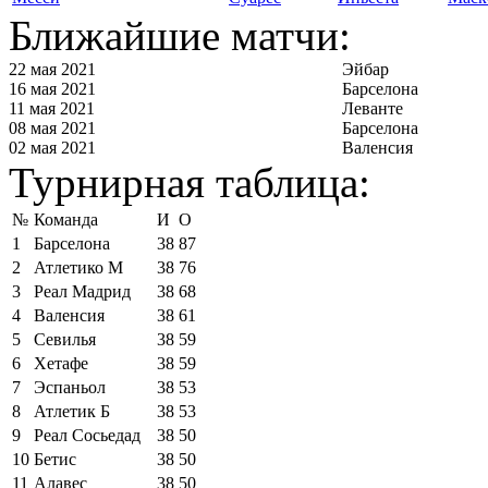
Ближайшие матчи:
22 мая 2021
Эйбар
16 мая 2021
Барселона
11 мая 2021
Леванте
08 мая 2021
Барселона
02 мая 2021
Валенсия
Турнирная таблица:
№
Команда
И
О
1
Барселона
38
87
2
Атлетико М
38
76
3
Реал Мадрид
38
68
4
Валенсия
38
61
5
Севилья
38
59
6
Хетафе
38
59
7
Эспаньол
38
53
8
Атлетик Б
38
53
9
Реал Сосьедад
38
50
10
Бетис
38
50
11
Алавес
38
50