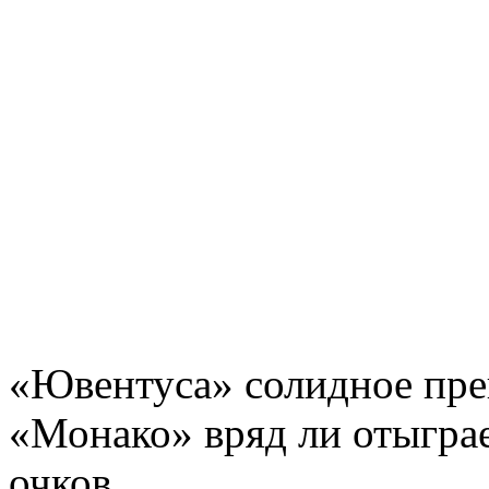
«Ювентуса» солидное преи
«Монако» вряд ли отыгра
очков.