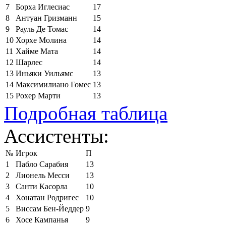
7
Борха Иглесиас
17
8
Антуан Гризманн
15
9
Рауль Де Томас
14
10
Хорхе Молина
14
11
Хайме Мата
14
12
Шарлес
14
13
Иньяки Уильямс
13
14
Максимилиано Гомес
13
15
Рохер Марти
13
Подробная таблица
Ассистенты:
№
Игрок
П
1
Пабло Сарабия
13
2
Лионель Месси
13
3
Санти Касорла
10
4
Хонатан Родригес
10
5
Виссам Бен-Йеддер
9
6
Хосе Кампанья
9