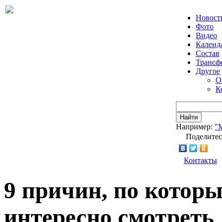
Новост
Фото
Видео
Календ
Состав
Трансф
Другое
О
К
Найти
Например:
"
Поделитес
Контакты
9 причин, по котор
интересно смотреть