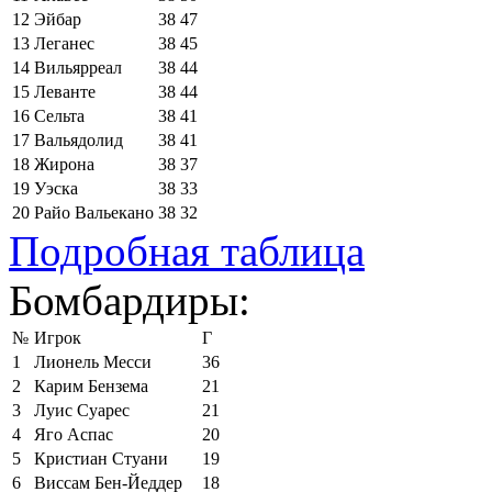
12
Эйбар
38
47
13
Леганес
38
45
14
Вильярреал
38
44
15
Леванте
38
44
16
Сельта
38
41
17
Вальядолид
38
41
18
Жирона
38
37
19
Уэска
38
33
20
Райо Вальекано
38
32
Подробная таблица
Бомбардиры:
№
Игрок
Г
1
Лионель Месси
36
2
Карим Бензема
21
3
Луис Суарес
21
4
Яго Аспас
20
5
Кристиан Стуани
19
6
Виссам Бен-Йеддер
18