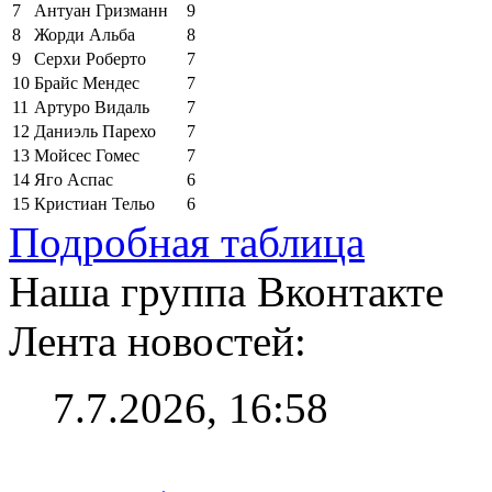
7
Антуан Гризманн
9
8
Жорди Альба
8
9
Серхи Роберто
7
10
Брайс Мендес
7
11
Артуро Видаль
7
12
Даниэль Парехо
7
13
Мойсес Гомес
7
14
Яго Аспас
6
15
Кристиан Тельо
6
Подробная таблица
Наша группа Вконтакте
Лента новостей:
7.7.2026, 16:58