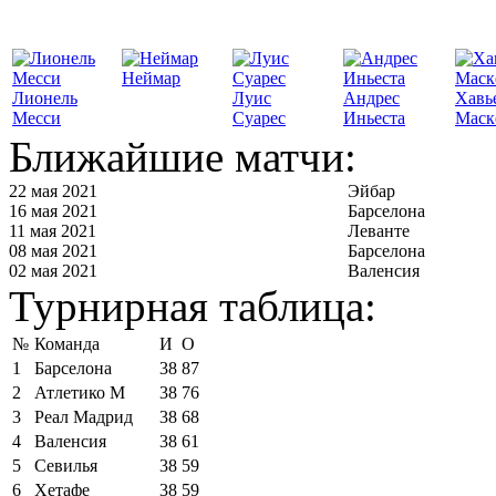
Неймар
Лионель
Луис
Андрес
Хавь
Месси
Суарес
Иньеста
Маск
Ближайшие матчи:
22 мая 2021
Эйбар
16 мая 2021
Барселона
11 мая 2021
Леванте
08 мая 2021
Барселона
02 мая 2021
Валенсия
Турнирная таблица:
№
Команда
И
О
1
Барселона
38
87
2
Атлетико М
38
76
3
Реал Мадрид
38
68
4
Валенсия
38
61
5
Севилья
38
59
6
Хетафе
38
59