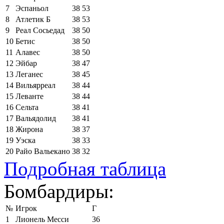
7
Эспаньол
38
53
8
Атлетик Б
38
53
9
Реал Сосьедад
38
50
10
Бетис
38
50
11
Алавес
38
50
12
Эйбар
38
47
13
Леганес
38
45
14
Вильярреал
38
44
15
Леванте
38
44
16
Сельта
38
41
17
Вальядолид
38
41
18
Жирона
38
37
19
Уэска
38
33
20
Райо Вальекано
38
32
Подробная таблица
Бомбардиры:
№
Игрок
Г
1
Лионель Месси
36