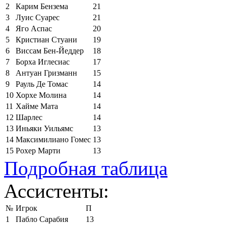
2
Карим Бензема
21
3
Луис Суарес
21
4
Яго Аспас
20
5
Кристиан Стуани
19
6
Виссам Бен-Йеддер
18
7
Борха Иглесиас
17
8
Антуан Гризманн
15
9
Рауль Де Томас
14
10
Хорхе Молина
14
11
Хайме Мата
14
12
Шарлес
14
13
Иньяки Уильямс
13
14
Максимилиано Гомес
13
15
Рохер Марти
13
Подробная таблица
Ассистенты:
№
Игрок
П
1
Пабло Сарабия
13