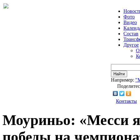
Новост
Фото
Видео
Календ
Состав
Трансф
Другое
О
К
Найти
Например:
"
Поделитес
Контакты
Моуриньо: «Месси я
победы на чемпиона