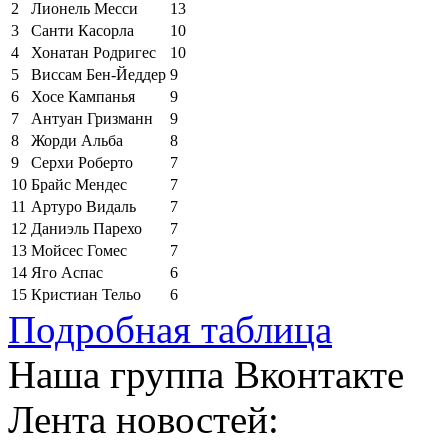
2
Лионель Месси
13
3
Санти Касорла
10
4
Хонатан Родригес
10
5
Виссам Бен-Йеддер
9
6
Хосе Кампанья
9
7
Антуан Гризманн
9
8
Жорди Альба
8
9
Серхи Роберто
7
10
Брайс Мендес
7
11
Артуро Видаль
7
12
Даниэль Парехо
7
13
Мойсес Гомес
7
14
Яго Аспас
6
15
Кристиан Тельо
6
Подробная таблица
Наша группа Вконтакте
Лента новостей: