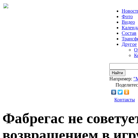
Новост
Фото
Видео
Календ
Состав
Трансф
Другое
О
К
Найти
Например:
"
Поделитес
Контакты
Фабрегас не советуе
возвращением в игр