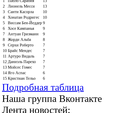
1
Пабло Сарабия
13
2
Лионель Месси
13
3
Санти Касорла
10
4
Хонатан Родригес
10
5
Виссам Бен-Йеддер
9
6
Хосе Кампанья
9
7
Антуан Гризманн
9
8
Жорди Альба
8
9
Серхи Роберто
7
10
Брайс Мендес
7
11
Артуро Видаль
7
12
Даниэль Парехо
7
13
Мойсес Гомес
7
14
Яго Аспас
6
15
Кристиан Тельо
6
Подробная таблица
Наша группа Вконтакте
Лента новостей: