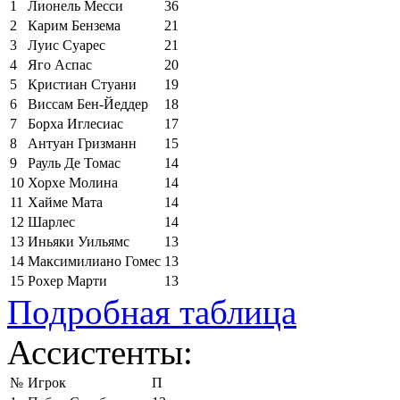
1
Лионель Месси
36
2
Карим Бензема
21
3
Луис Суарес
21
4
Яго Аспас
20
5
Кристиан Стуани
19
6
Виссам Бен-Йеддер
18
7
Борха Иглесиас
17
8
Антуан Гризманн
15
9
Рауль Де Томас
14
10
Хорхе Молина
14
11
Хайме Мата
14
12
Шарлес
14
13
Иньяки Уильямс
13
14
Максимилиано Гомес
13
15
Рохер Марти
13
Подробная таблица
Ассистенты:
№
Игрок
П