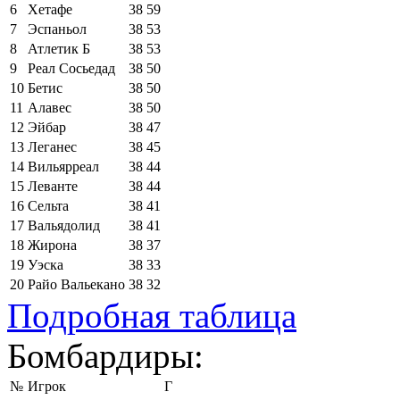
6
Хетафе
38
59
7
Эспаньол
38
53
8
Атлетик Б
38
53
9
Реал Сосьедад
38
50
10
Бетис
38
50
11
Алавес
38
50
12
Эйбар
38
47
13
Леганес
38
45
14
Вильярреал
38
44
15
Леванте
38
44
16
Сельта
38
41
17
Вальядолид
38
41
18
Жирона
38
37
19
Уэска
38
33
20
Райо Вальекано
38
32
Подробная таблица
Бомбардиры:
№
Игрок
Г