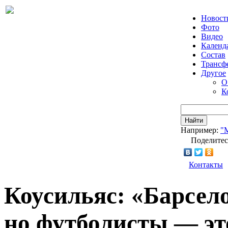
Новост
Фото
Видео
Календ
Состав
Трансф
Другое
О
К
Найти
Например:
"
Поделитес
Контакты
Коусильяс: «Барсел
но футболисты — эт