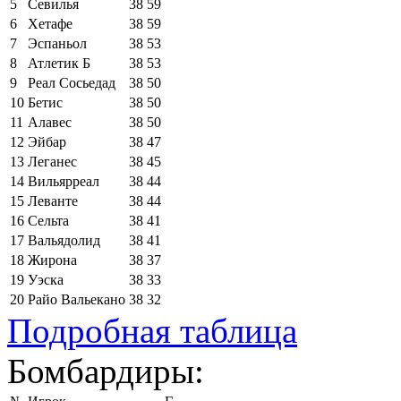
5
Севилья
38
59
6
Хетафе
38
59
7
Эспаньол
38
53
8
Атлетик Б
38
53
9
Реал Сосьедад
38
50
10
Бетис
38
50
11
Алавес
38
50
12
Эйбар
38
47
13
Леганес
38
45
14
Вильярреал
38
44
15
Леванте
38
44
16
Сельта
38
41
17
Вальядолид
38
41
18
Жирона
38
37
19
Уэска
38
33
20
Райо Вальекано
38
32
Подробная таблица
Бомбардиры: