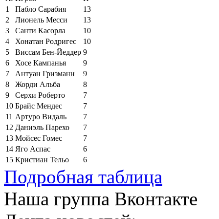
1
Пабло Сарабия
13
2
Лионель Месси
13
3
Санти Касорла
10
4
Хонатан Родригес
10
5
Виссам Бен-Йеддер
9
6
Хосе Кампанья
9
7
Антуан Гризманн
9
8
Жорди Альба
8
9
Серхи Роберто
7
10
Брайс Мендес
7
11
Артуро Видаль
7
12
Даниэль Парехо
7
13
Мойсес Гомес
7
14
Яго Аспас
6
15
Кристиан Тельо
6
Подробная таблица
Наша группа Вконтакте