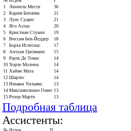
№
Игрок
Г
1
Лионель Месси
36
2
Карим Бензема
21
3
Луис Суарес
21
4
Яго Аспас
20
5
Кристиан Стуани
19
6
Виссам Бен-Йеддер
18
7
Борха Иглесиас
17
8
Антуан Гризманн
15
9
Рауль Де Томас
14
10
Хорхе Молина
14
11
Хайме Мата
14
12
Шарлес
14
13
Иньяки Уильямс
13
14
Максимилиано Гомес
13
15
Рохер Марти
13
Подробная таблица
Ассистенты:
№
Игрок
П