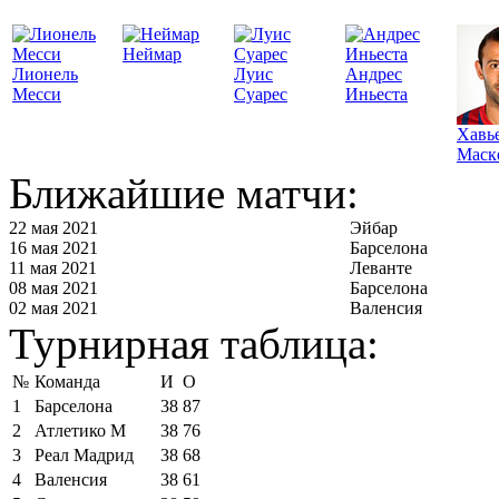
Неймар
Лионель
Луис
Андрес
Месси
Суарес
Иньеста
Хавь
Маск
Ближайшие матчи:
22 мая 2021
Эйбар
16 мая 2021
Барселона
11 мая 2021
Леванте
08 мая 2021
Барселона
02 мая 2021
Валенсия
Турнирная таблица:
№
Команда
И
О
1
Барселона
38
87
2
Атлетико М
38
76
3
Реал Мадрид
38
68
4
Валенсия
38
61