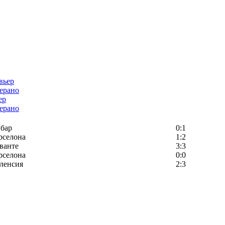
ер
ерано
бар
0:1
рселона
1:2
ванте
3:3
рселона
0:0
ленсия
2:3