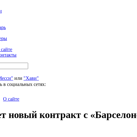
и
арь
еры
 сайте
онтакты
Месси"
или
"Хави"
ь в социальных сетях:
О сайте
т новый контракт с «Барселон