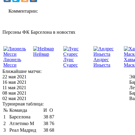
Комментарии:
Персоны ФК Барселона в новостях
Неймар
Лионель
Луис
Андрес
Хавь
Месси
Суарес
Иньеста
Маск
Ближайшие матчи:
22 мая 2021
Эй
16 мая 2021
Ба
11 мая 2021
Ле
08 мая 2021
Ба
02 мая 2021
Ва
Турнирная таблица:
№
Команда
И
О
1
Барселона
38
87
2
Атлетико М
38
76
3
Реал Мадрид
38
68