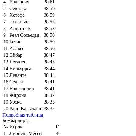
4
Валенсия
38
61
5
Севилья
38
59
6
Хетафе
38
59
7
Эспаньол
38
53
8
Атлетик Б
38
53
9
Реал Сосьедад
38
50
10
Бетис
38
50
11
Алавес
38
50
12
Эйбар
38
47
13
Леганес
38
45
14
Вильярреал
38
44
15
Леванте
38
44
16
Сельта
38
41
17
Вальядолид
38
41
18
Жирона
38
37
19
Уэска
38
33
20
Райо Вальекано
38
32
Подробная таблица
Бомбардиры:
№
Игрок
Г
1
Лионель Месси
36