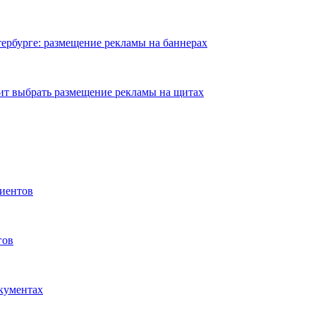
ербурге: размещение рекламы на баннерах
ит выбрать размещение рекламы на щитах
иентов
гов
окументах