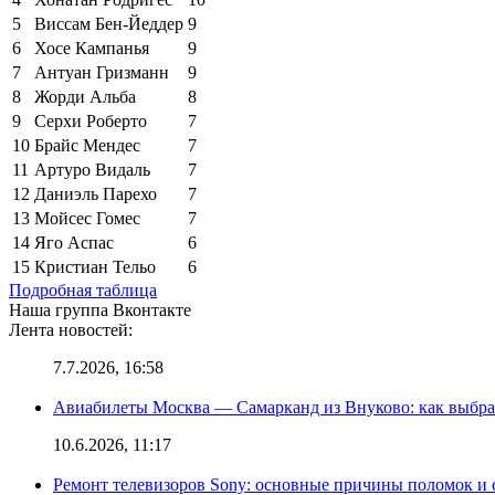
5
Виссам Бен-Йеддер
9
6
Хосе Кампанья
9
7
Антуан Гризманн
9
8
Жорди Альба
8
9
Серхи Роберто
7
10
Брайс Мендес
7
11
Артуро Видаль
7
12
Даниэль Парехо
7
13
Мойсес Гомес
7
14
Яго Аспас
6
15
Кристиан Тельо
6
Подробная таблица
Наша группа Вконтакте
Лента новостей:
7.7.2026, 16:58
Авиабилеты Москва — Самарканд из Внуково: как выбра
10.6.2026, 11:17
Ремонт телевизоров Sony: основные причины поломок и