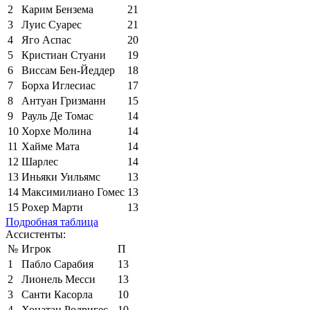
2
Карим Бензема
21
3
Луис Суарес
21
4
Яго Аспас
20
5
Кристиан Стуани
19
6
Виссам Бен-Йеддер
18
7
Борха Иглесиас
17
8
Антуан Гризманн
15
9
Рауль Де Томас
14
10
Хорхе Молина
14
11
Хайме Мата
14
12
Шарлес
14
13
Иньяки Уильямс
13
14
Максимилиано Гомес
13
15
Рохер Марти
13
Подробная таблица
Ассистенты:
№
Игрок
П
1
Пабло Сарабия
13
2
Лионель Месси
13
3
Санти Касорла
10
4
Хонатан Родригес
10