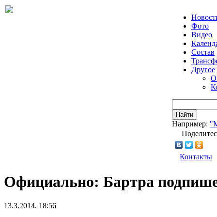
Новост
Фото
Видео
Календ
Состав
Трансф
Другое
О
К
Найти
Например:
"
Поделитес
Контакты
Официально: Бартра подпише
13.3.2014, 18:56