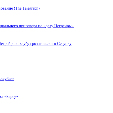
ование (The Telegraph)
циального приговора по «делу Негрейры»
егрейры»: клубу грозит вылет в Сегунду
рокубков
ил «Барсу»