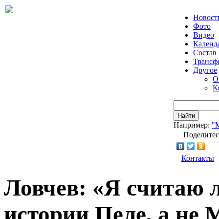
Новост
Фото
Видео
Календ
Состав
Трансф
Другое
О
К
Найти
Например:
"
Поделитес
Контакты
Ловчев: «Я считаю 
истории Пеле, а не 