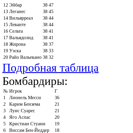
12
Эйбар
38
47
13
Леганес
38
45
14
Вильярреал
38
44
15
Леванте
38
44
16
Сельта
38
41
17
Вальядолид
38
41
18
Жирона
38
37
19
Уэска
38
33
20
Райо Вальекано
38
32
Подробная таблица
Бомбардиры:
№
Игрок
Г
1
Лионель Месси
36
2
Карим Бензема
21
3
Луис Суарес
21
4
Яго Аспас
20
5
Кристиан Стуани
19
6
Виссам Бен-Йеддер
18