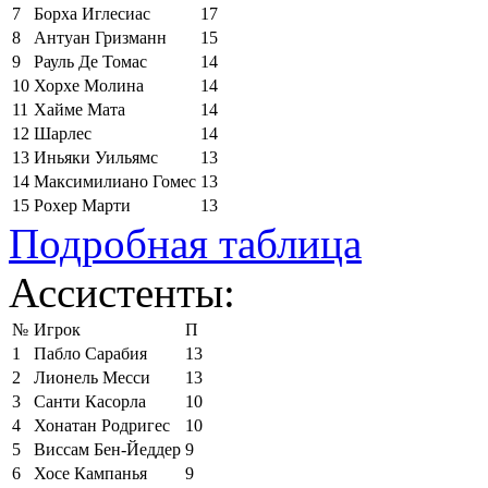
7
Борха Иглесиас
17
8
Антуан Гризманн
15
9
Рауль Де Томас
14
10
Хорхе Молина
14
11
Хайме Мата
14
12
Шарлес
14
13
Иньяки Уильямс
13
14
Максимилиано Гомес
13
15
Рохер Марти
13
Подробная таблица
Ассистенты:
№
Игрок
П
1
Пабло Сарабия
13
2
Лионель Месси
13
3
Санти Касорла
10
4
Хонатан Родригес
10
5
Виссам Бен-Йеддер
9
6
Хосе Кампанья
9