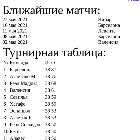
Ближайшие матчи:
22 мая 2021
Эйбар
16 мая 2021
Барселона
11 мая 2021
Леванте
08 мая 2021
Барселона
02 мая 2021
Валенсия
Турнирная таблица:
№
Команда
И
О
1
Барселона
38
87
2
Атлетико М
38
76
3
Реал Мадрид
38
68
4
Валенсия
38
61
5
Севилья
38
59
6
Хетафе
38
59
7
Эспаньол
38
53
8
Атлетик Б
38
53
9
Реал Сосьедад
38
50
10
Бетис
38
50
11
Алавес
38
50