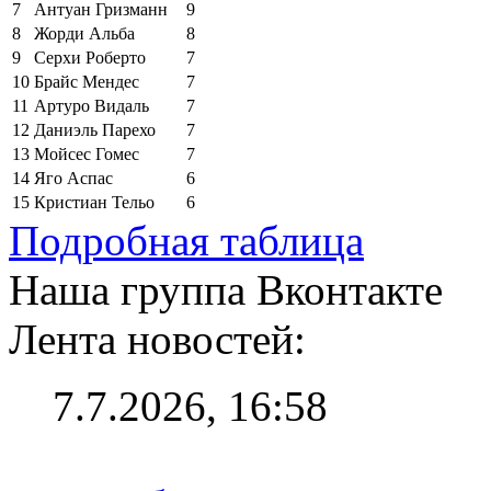
7
Антуан Гризманн
9
8
Жорди Альба
8
9
Серхи Роберто
7
10
Брайс Мендес
7
11
Артуро Видаль
7
12
Даниэль Парехо
7
13
Мойсес Гомес
7
14
Яго Аспас
6
15
Кристиан Тельо
6
Подробная таблица
Наша группа Вконтакте
Лента новостей:
7.7.2026, 16:58