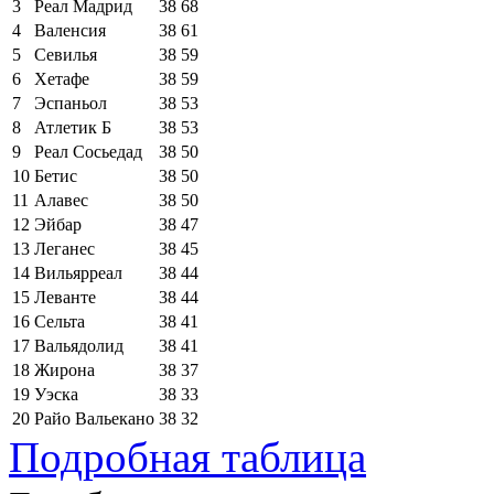
3
Реал Мадрид
38
68
4
Валенсия
38
61
5
Севилья
38
59
6
Хетафе
38
59
7
Эспаньол
38
53
8
Атлетик Б
38
53
9
Реал Сосьедад
38
50
10
Бетис
38
50
11
Алавес
38
50
12
Эйбар
38
47
13
Леганес
38
45
14
Вильярреал
38
44
15
Леванте
38
44
16
Сельта
38
41
17
Вальядолид
38
41
18
Жирона
38
37
19
Уэска
38
33
20
Райо Вальекано
38
32
Подробная таблица