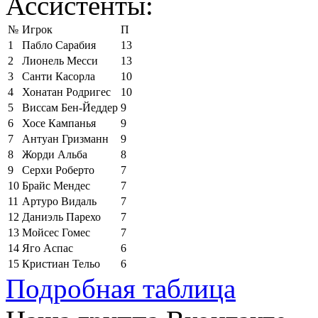
Ассистенты:
№
Игрок
П
1
Пабло Сарабия
13
2
Лионель Месси
13
3
Санти Касорла
10
4
Хонатан Родригес
10
5
Виссам Бен-Йеддер
9
6
Хосе Кампанья
9
7
Антуан Гризманн
9
8
Жорди Альба
8
9
Серхи Роберто
7
10
Брайс Мендес
7
11
Артуро Видаль
7
12
Даниэль Парехо
7
13
Мойсес Гомес
7
14
Яго Аспас
6
15
Кристиан Тельо
6
Подробная таблица