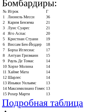
Бомбардиры:
№
Игрок
Г
1
Лионель Месси
36
2
Карим Бензема
21
3
Луис Суарес
21
4
Яго Аспас
20
5
Кристиан Стуани
19
6
Виссам Бен-Йеддер
18
7
Борха Иглесиас
17
8
Антуан Гризманн
15
9
Рауль Де Томас
14
10
Хорхе Молина
14
11
Хайме Мата
14
12
Шарлес
14
13
Иньяки Уильямс
13
14
Максимилиано Гомес
13
15
Рохер Марти
13
Подробная таблица