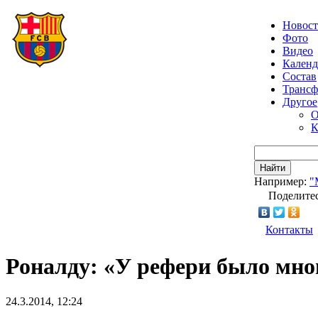
Новос
Фото
Видео
Календ
Состав
Транс
Другое
О
К
Найти
Например:
"
Поделитес
Контакты
Роналду: «У рефери было мно
24.3.2014, 12:24