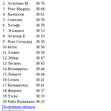
2
Атлетико М
38
76
3
Реал Мадрид
38
68
4
Валенсия
38
61
5
Севилья
38
59
6
Хетафе
38
59
7
Эспаньол
38
53
8
Атлетик Б
38
53
9
Реал Сосьедад
38
50
10
Бетис
38
50
11
Алавес
38
50
12
Эйбар
38
47
13
Леганес
38
45
14
Вильярреал
38
44
15
Леванте
38
44
16
Сельта
38
41
17
Вальядолид
38
41
18
Жирона
38
37
19
Уэска
38
33
20
Райо Вальекано
38
32
Подробная таблица