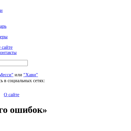
ти
арь
феры
 сайте
онтакты
Месси"
или
"Хави"
ь в социальных сетях:
О сайте
го ошибок»