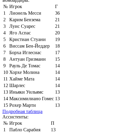
Бомбардиры:
№
Игрок
Г
1
Лионель Месси
36
2
Карим Бензема
21
3
Луис Суарес
21
4
Яго Аспас
20
5
Кристиан Стуани
19
6
Виссам Бен-Йеддер
18
7
Борха Иглесиас
17
8
Антуан Гризманн
15
9
Рауль Де Томас
14
10
Хорхе Молина
14
11
Хайме Мата
14
12
Шарлес
14
13
Иньяки Уильямс
13
14
Максимилиано Гомес
13
15
Рохер Марти
13
Подробная таблица
Ассистенты:
№
Игрок
П
1
Пабло Сарабия
13