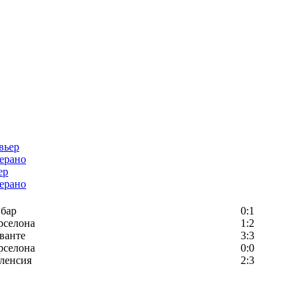
ер
ерано
бар
0:1
рселона
1:2
ванте
3:3
рселона
0:0
ленсия
2:3