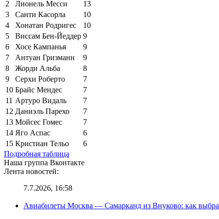
2
Лионель Месси
13
3
Санти Касорла
10
4
Хонатан Родригес
10
5
Виссам Бен-Йеддер
9
6
Хосе Кампанья
9
7
Антуан Гризманн
9
8
Жорди Альба
8
9
Серхи Роберто
7
10
Брайс Мендес
7
11
Артуро Видаль
7
12
Даниэль Парехо
7
13
Мойсес Гомес
7
14
Яго Аспас
6
15
Кристиан Тельо
6
Подробная таблица
Наша группа Вконтакте
Лента новостей:
7.7.2026, 16:58
Авиабилеты Москва — Самарканд из Внуково: как выбра