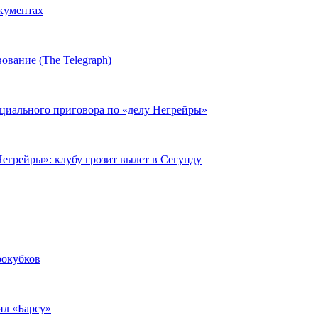
окументах
ование (The Telegraph)
циального приговора по «делу Негрейры»
егрейры»: клубу грозит вылет в Сегунду
рокубков
ил «Барсу»