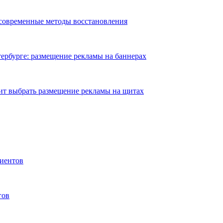
 современные методы восстановления
ербурге: размещение рекламы на баннерах
ит выбрать размещение рекламы на щитах
иентов
гов