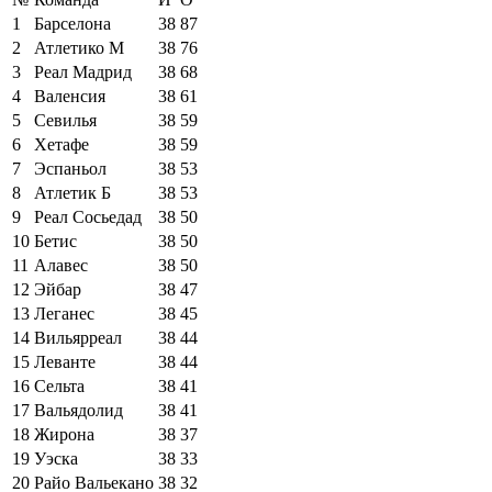
1
Барселона
38
87
2
Атлетико М
38
76
3
Реал Мадрид
38
68
4
Валенсия
38
61
5
Севилья
38
59
6
Хетафе
38
59
7
Эспаньол
38
53
8
Атлетик Б
38
53
9
Реал Сосьедад
38
50
10
Бетис
38
50
11
Алавес
38
50
12
Эйбар
38
47
13
Леганес
38
45
14
Вильярреал
38
44
15
Леванте
38
44
16
Сельта
38
41
17
Вальядолид
38
41
18
Жирона
38
37
19
Уэска
38
33
20
Райо Вальекано
38
32