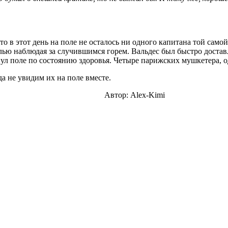
о в этот день на поле не осталось ни одного капитана той сам
алью наблюдая за случившимся горем. Вальдес был быстро доста
ул поле по состоянию здоровья. Четыре парижских мушкетера, оди
а не увидим их на поле вместе.
Автор: Alex-Kimi