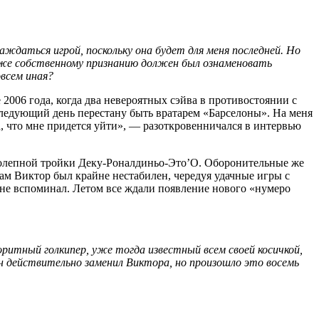
аждаться игрой, поскольку она будет для меня последней. Но
о же собственному признанию должен был ознаменовать
всем иная?
е 2006 года, когда два невероятных сэйва в противостоянии с
 следующий день перестану быть вратарем «Барселоны». На меня
а, что мне придется уйти», — разоткровенничался в интервью
олепной тройки Деку-Роналдиньо-Это’О. Оборонительные же
ам Виктор был крайне нестабилен, чередуя удачные игры с
не вспоминал. Летом все ждали появление нового «нумеро
ритный голкипер, уже тогда известный всем своей косичкой,
н действительно заменил Виктора, но произошло это восемь