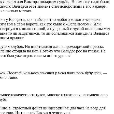
 являлся для Виктора подарком судьбы. Но им еще надо было
самого Вальдеса этот момент стал поворотным в его карьере.
 ключевых матчах.
ки у Вальдеса, как и абсолютно любого живого человека
ти гол в свои ворота, как это было с «Эспаньолом». Или
азвернулся к полю спиной, а пущенный с чужой половины мяч
азка то ли защитников, то ли болельщиков вынудила Вальдеса
янном прыжке.
угих клубов. Но язвительная желчь промадриской прессы,
енно сходила на нет. Потому что Вальдес рос на глазах. На
 это был уже игрок совсем иного уровня.
не». После финального свистка у меня появилось будущее», —
реписывал.
омное количество титулов, многие из которых несомненно во
луба.
ние. Я страстный фанат виндсерфинга: два часа на воде для
астенчив. Интроверт. Так уж я чувствую».