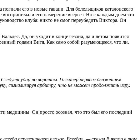
а погнали его в новые гавани. Для болельщиков каталонского
е воспринимали его намерение всерьез. Но с каждым днем это
уководство клуба: никто не смог переубедить Виктора. Он
Вальдес. Да, он уходит в конце сезона, да и летом появится
енный годами Витя. Как само собой разумеющееся, что ли.
 Следует удар по воротам. Голкипер первым движением
уку, сигнализируя арбитру, что не может продолжить игру.
ти медицины. Он просто осознал, что это был его последний
е всегда перевешивает плохое. Всегда», — сказал Виктор в том