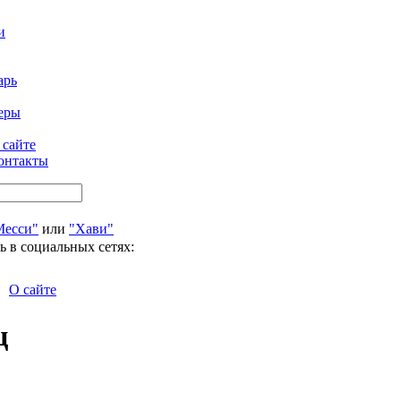
и
арь
еры
 сайте
онтакты
Месси"
или
"Хави"
ь в социальных сетях:
О сайте
ц