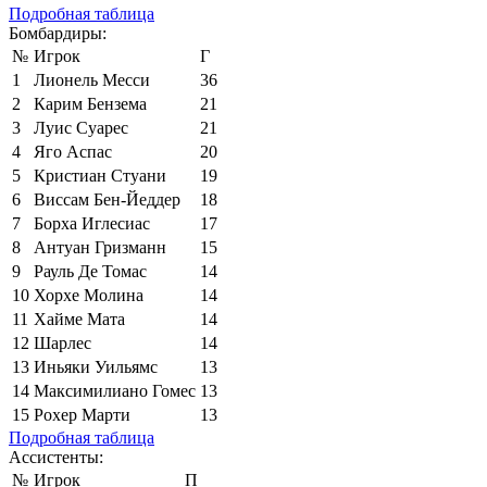
Подробная таблица
Бомбардиры:
№
Игрок
Г
1
Лионель Месси
36
2
Карим Бензема
21
3
Луис Суарес
21
4
Яго Аспас
20
5
Кристиан Стуани
19
6
Виссам Бен-Йеддер
18
7
Борха Иглесиас
17
8
Антуан Гризманн
15
9
Рауль Де Томас
14
10
Хорхе Молина
14
11
Хайме Мата
14
12
Шарлес
14
13
Иньяки Уильямс
13
14
Максимилиано Гомес
13
15
Рохер Марти
13
Подробная таблица
Ассистенты:
№
Игрок
П