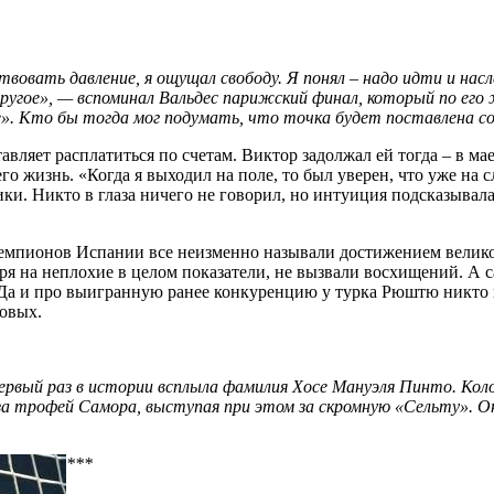
вовать давление, я ощущал свободу. Я понял – надо идти и насл
другое», — вспоминал Вальдес парижский финал, который по ег
е». Кто бы тогда мог подумать, что точка будет поставлена со
тавляет расплатиться по счетам. Виктор задолжал ей тогда – в ма
го жизнь. «Когда я выходил на поле, то был уверен, что уже на
ики. Никто в глаза ничего не говорил, но интуиция подсказывал
емпионов Испании все неизменно называли достижением велик
ря на неплохие в целом показатели, не вызвали восхищений. А с
Да и про выигранную ранее конкуренцию у турка Рюштю никто 
товых.
рвый раз в истории всплыла фамилия Хосе Мануэля Пинто. Коло
за трофей Самора, выступая при этом за скромную «Сельту». О
***