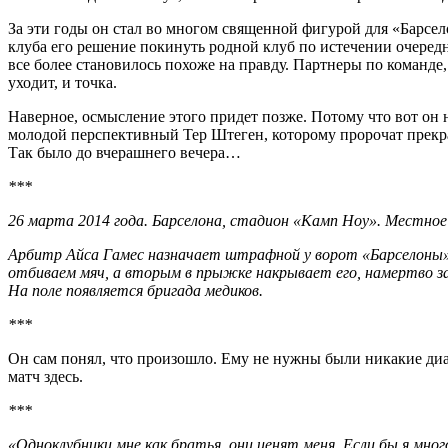
За эти годы он стал во многом священной фигурой для «Барсел
клуба его решение покинуть родной клуб по истечении очеред
все более становилось похоже на правду. Партнеры по команде
уходит, и точка.
Наверное, осмысление этого придет позже. Потому что вот он н
молодой перспективный Тер Штеген, которому пророчат прекра
Так было до вчерашнего вечера…
***
26 марта 2014 года. Барселона, стадион «Камп Ноу». Местное 
Арбитр Айса Гамес назначает штрафной у ворот «Барселоны».
отбиваем мяч, а вторым в прыжке накрывает его, намертво за
На поле появляется бригада медиков.
***
Он сам понял, что произошло. Ему не нужны были никакие диа
матч здесь.
***
«Одноклубники мне как братья, они ценят меня. Если бы я мно