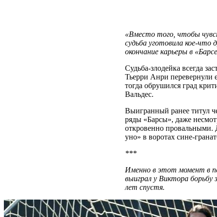
«Вместо того, чтобы чувст
судьба уготовила кое-что 
окончание карьеры в «Барс
Судьба-злодейка всегда зас
Тьерри Анри перевернули е
тогда обрушился град крит
Вальдес.
Выигранный ранее титул ч
ряды «Барсы», даже несмот
откровенно провальными. 
уно» в воротах сине-грана
***
Именно в этот момент в пе
выиграл у Виктора борьбу 
лет спустя.