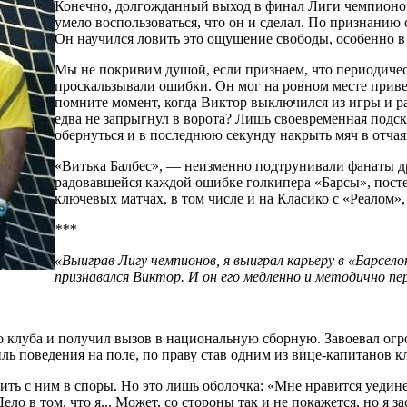
Конечно, долгожданный выход в финал Лиги чемпионов
умело воспользоваться, что он и сделал. По признанию 
Он научился ловить это ощущение свободы, особенно в
Мы не покривим душой, если признаем, что периодичес
проскальзывали ошибки. Он мог на ровном месте привез
помните момент, когда Виктор выключился из игры и р
едва не запрыгнул в ворота? Лишь своевременная подск
обернуться и в последнюю секунду накрыть мяч в отча
«Витька Балбес», — неизменно подтрунивали фанаты др
радовавшейся каждой ошибке голкипера «Барсы», постеп
ключевых матчах, в том числе и на Класико с «Реалом»,
***
«Выиграв Лигу чемпионов, я выиграл карьеру в «Барсело
признавался Виктор. И он его медленно и методично пе
о клуба и получил вызов в национальную сборную. Завоевал огр
ль поведения на поле, по праву став одним из вице-капитанов к
пить с ним в споры. Но это лишь оболочка: «Мне нравится уедине
ло в том, что я... Может, со стороны так и не покажется, но я з