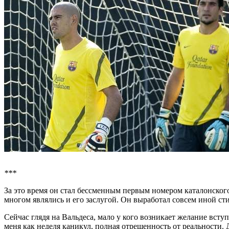
***
За это время он стал бессменным первым номером каталонског
многом являлись и его заслугой. Он выработал совсем иной сти
Сейчас глядя на Вальдеса, мало у кого возникает желание всту
меня как неделя каникул, полная отрешенность от реальности. Де