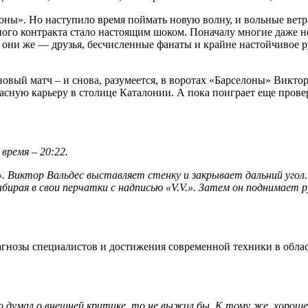
оны». Но наступило время поймать новую волну, и вольные ветр
ного контракта стало настоящим шоком. Поначалу многие даже н
, они же — друзья, бесчисленные фанаты и крайне настойчивое р
овый матч – и снова, разумеется, в воротах «Барселоны» Виктор 
сную карьеру в столице Каталонии. А пока поиграет еще провер
время – 20:22.
 Виктор Вальдес выставляет стенку и закрывает дальний угол.
бирая в свои перчатки с надписью «
V
.
V
.». Затем он поднимает р
гнозы специалистов и достижения современной техники в облас
го думал о внешней критике, то не выжил бы. К тому же, хороше