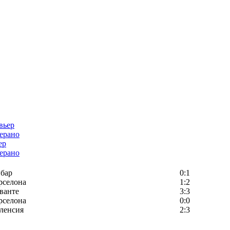
ер
ерано
бар
0:1
рселона
1:2
ванте
3:3
рселона
0:0
ленсия
2:3