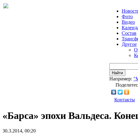
Новост
Фото
Видео
Календ
Состав
Трансф
Другое
О
К
Найти
Например:
"
Поделитес
Контакты
«Барса» эпохи Вальдеса. Коне
30.3.2014, 00:20