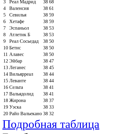
3
Реал Мадрид
38
68
4
Валенсия
38
61
5
Севилья
38
59
6
Хетафе
38
59
7
Эспаньол
38
53
8
Атлетик Б
38
53
9
Реал Сосьедад
38
50
10
Бетис
38
50
11
Алавес
38
50
12
Эйбар
38
47
13
Леганес
38
45
14
Вильярреал
38
44
15
Леванте
38
44
16
Сельта
38
41
17
Вальядолид
38
41
18
Жирона
38
37
19
Уэска
38
33
20
Райо Вальекано
38
32
Подробная таблица