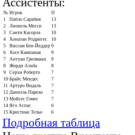
Ассистенты:
№
Игрок
П
1
Пабло Сарабия
13
2
Лионель Месси
13
3
Санти Касорла
10
4
Хонатан Родригес
10
5
Виссам Бен-Йеддер
9
6
Хосе Кампанья
9
7
Антуан Гризманн
9
8
Жорди Альба
8
9
Серхи Роберто
7
10
Брайс Мендес
7
11
Артуро Видаль
7
12
Даниэль Парехо
7
13
Мойсес Гомес
7
14
Яго Аспас
6
15
Кристиан Тельо
6
Подробная таблица