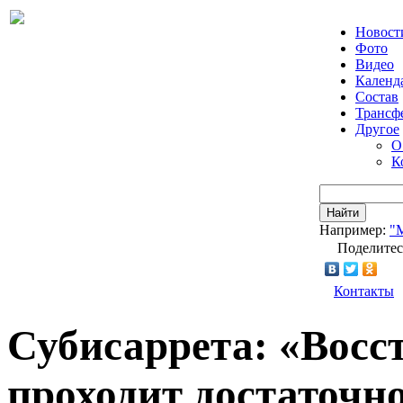
Новост
Фото
Видео
Календ
Состав
Трансф
Другое
О
К
Найти
Например:
"
Поделитес
Контакты
Субисаррета: «Восс
проходит достаточн