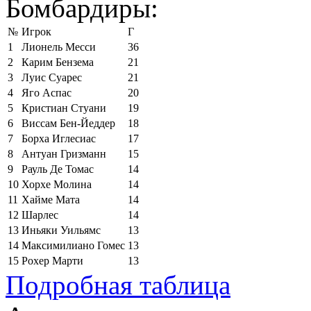
Бомбардиры:
№
Игрок
Г
1
Лионель Месси
36
2
Карим Бензема
21
3
Луис Суарес
21
4
Яго Аспас
20
5
Кристиан Стуани
19
6
Виссам Бен-Йеддер
18
7
Борха Иглесиас
17
8
Антуан Гризманн
15
9
Рауль Де Томас
14
10
Хорхе Молина
14
11
Хайме Мата
14
12
Шарлес
14
13
Иньяки Уильямс
13
14
Максимилиано Гомес
13
15
Рохер Марти
13
Подробная таблица