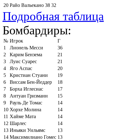
20
Райо Вальекано
38
32
Подробная таблица
Бомбардиры:
№
Игрок
Г
1
Лионель Месси
36
2
Карим Бензема
21
3
Луис Суарес
21
4
Яго Аспас
20
5
Кристиан Стуани
19
6
Виссам Бен-Йеддер
18
7
Борха Иглесиас
17
8
Антуан Гризманн
15
9
Рауль Де Томас
14
10
Хорхе Молина
14
11
Хайме Мата
14
12
Шарлес
14
13
Иньяки Уильямс
13
14
Максимилиано Гомес
13