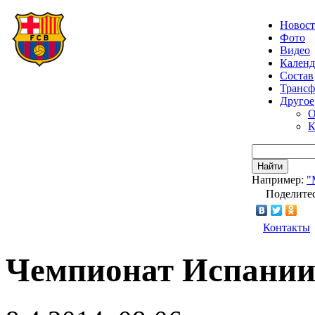
Новос
Фото
Видео
Календ
Состав
Транс
Другое
О
К
Найти
Например:
"
Поделитес
Контакты
Чемпионат Испании.