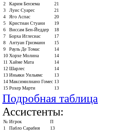
2
Карим Бензема
21
3
Луис Суарес
21
4
Яго Аспас
20
5
Кристиан Стуани
19
6
Виссам Бен-Йеддер
18
7
Борха Иглесиас
17
8
Антуан Гризманн
15
9
Рауль Де Томас
14
10
Хорхе Молина
14
11
Хайме Мата
14
12
Шарлес
14
13
Иньяки Уильямс
13
14
Максимилиано Гомес
13
15
Рохер Марти
13
Подробная таблица
Ассистенты:
№
Игрок
П
1
Пабло Сарабия
13