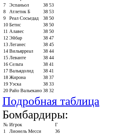
7
Эспаньол
38
53
8
Атлетик Б
38
53
9
Реал Сосьедад
38
50
10
Бетис
38
50
11
Алавес
38
50
12
Эйбар
38
47
13
Леганес
38
45
14
Вильярреал
38
44
15
Леванте
38
44
16
Сельта
38
41
17
Вальядолид
38
41
18
Жирона
38
37
19
Уэска
38
33
20
Райо Вальекано
38
32
Подробная таблица
Бомбардиры:
№
Игрок
Г
1
Лионель Месси
36