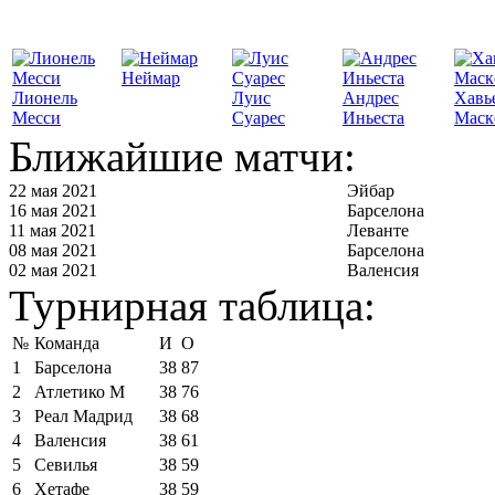
Неймар
Лионель
Луис
Андрес
Хавь
Месси
Суарес
Иньеста
Маск
Ближайшие матчи:
22 мая 2021
Эйбар
16 мая 2021
Барселона
11 мая 2021
Леванте
08 мая 2021
Барселона
02 мая 2021
Валенсия
Турнирная таблица:
№
Команда
И
О
1
Барселона
38
87
2
Атлетико М
38
76
3
Реал Мадрид
38
68
4
Валенсия
38
61
5
Севилья
38
59
6
Хетафе
38
59