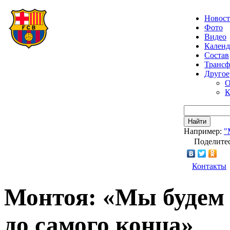
Новос
Фото
Видео
Календ
Состав
Транс
Другое
О
К
Найти
Например:
"
Поделитес
Контакты
Монтоя: «Мы будем 
до самого конца»