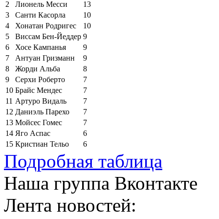
2
Лионель Месси
13
3
Санти Касорла
10
4
Хонатан Родригес
10
5
Виссам Бен-Йеддер
9
6
Хосе Кампанья
9
7
Антуан Гризманн
9
8
Жорди Альба
8
9
Серхи Роберто
7
10
Брайс Мендес
7
11
Артуро Видаль
7
12
Даниэль Парехо
7
13
Мойсес Гомес
7
14
Яго Аспас
6
15
Кристиан Тельо
6
Подробная таблица
Наша группа Вконтакте
Лента новостей: