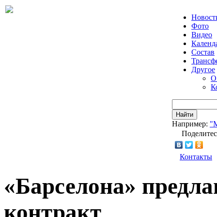
Новост
Фото
Видео
Календ
Состав
Трансф
Другое
О
К
Найти
Например:
"
Поделитес
Контакты
«Барселона» предла
контракт