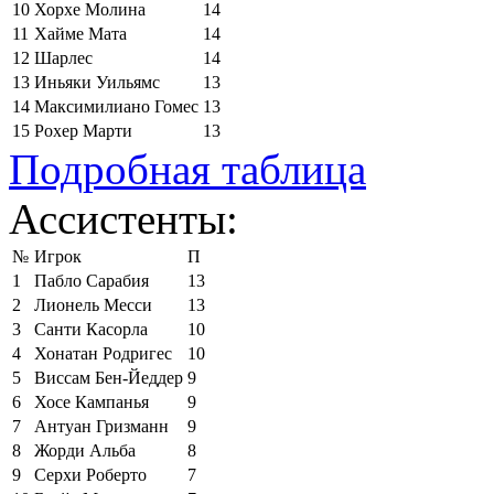
10
Хорхе Молина
14
11
Хайме Мата
14
12
Шарлес
14
13
Иньяки Уильямс
13
14
Максимилиано Гомес
13
15
Рохер Марти
13
Подробная таблица
Ассистенты:
№
Игрок
П
1
Пабло Сарабия
13
2
Лионель Месси
13
3
Санти Касорла
10
4
Хонатан Родригес
10
5
Виссам Бен-Йеддер
9
6
Хосе Кампанья
9
7
Антуан Гризманн
9
8
Жорди Альба
8
9
Серхи Роберто
7