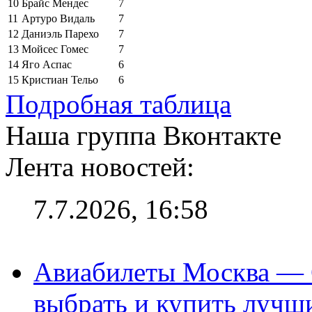
10
Брайс Мендес
7
11
Артуро Видаль
7
12
Даниэль Парехо
7
13
Мойсес Гомес
7
14
Яго Аспас
6
15
Кристиан Тельо
6
Подробная таблица
Наша группа Вконтакте
Лента новостей:
7.7.2026, 16:58
Авиабилеты Москва — С
выбрать и купить лучш