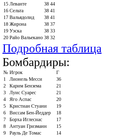
15
Леванте
38
44
16
Сельта
38
41
17
Вальядолид
38
41
18
Жирона
38
37
19
Уэска
38
33
20
Райо Вальекано
38
32
Подробная таблица
Бомбардиры:
№
Игрок
Г
1
Лионель Месси
36
2
Карим Бензема
21
3
Луис Суарес
21
4
Яго Аспас
20
5
Кристиан Стуани
19
6
Виссам Бен-Йеддер
18
7
Борха Иглесиас
17
8
Антуан Гризманн
15
9
Рауль Де Томас
14