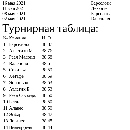
16 мая 2021
Барселона
11 мая 2021
Леванте
08 мая 2021
Барселона
02 мая 2021
Валенсия
Турнирная таблица:
№
Команда
И
О
1
Барселона
38
87
2
Атлетико М
38
76
3
Реал Мадрид
38
68
4
Валенсия
38
61
5
Севилья
38
59
6
Хетафе
38
59
7
Эспаньол
38
53
8
Атлетик Б
38
53
9
Реал Сосьедад
38
50
10
Бетис
38
50
11
Алавес
38
50
12
Эйбар
38
47
13
Леганес
38
45
14
Вильярреал
38
44