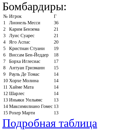
Бомбардиры:
№
Игрок
Г
1
Лионель Месси
36
2
Карим Бензема
21
3
Луис Суарес
21
4
Яго Аспас
20
5
Кристиан Стуани
19
6
Виссам Бен-Йеддер
18
7
Борха Иглесиас
17
8
Антуан Гризманн
15
9
Рауль Де Томас
14
10
Хорхе Молина
14
11
Хайме Мата
14
12
Шарлес
14
13
Иньяки Уильямс
13
14
Максимилиано Гомес
13
15
Рохер Марти
13
Подробная таблица