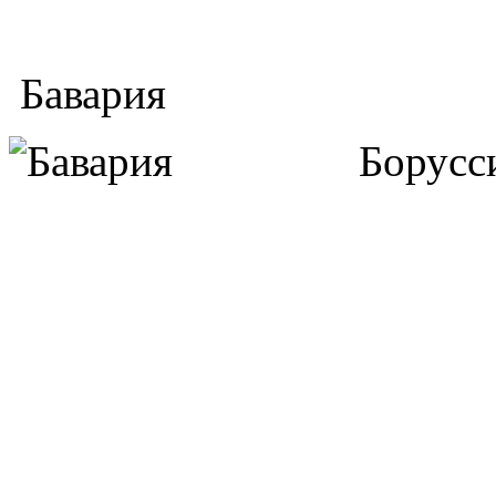
Бавария
Борусс