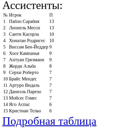
Ассистенты:
№
Игрок
П
1
Пабло Сарабия
13
2
Лионель Месси
13
3
Санти Касорла
10
4
Хонатан Родригес
10
5
Виссам Бен-Йеддер
9
6
Хосе Кампанья
9
7
Антуан Гризманн
9
8
Жорди Альба
8
9
Серхи Роберто
7
10
Брайс Мендес
7
11
Артуро Видаль
7
12
Даниэль Парехо
7
13
Мойсес Гомес
7
14
Яго Аспас
6
15
Кристиан Тельо
6
Подробная таблица