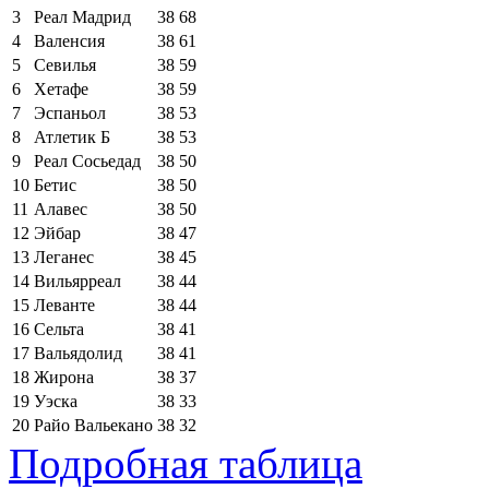
3
Реал Мадрид
38
68
4
Валенсия
38
61
5
Севилья
38
59
6
Хетафе
38
59
7
Эспаньол
38
53
8
Атлетик Б
38
53
9
Реал Сосьедад
38
50
10
Бетис
38
50
11
Алавес
38
50
12
Эйбар
38
47
13
Леганес
38
45
14
Вильярреал
38
44
15
Леванте
38
44
16
Сельта
38
41
17
Вальядолид
38
41
18
Жирона
38
37
19
Уэска
38
33
20
Райо Вальекано
38
32
Подробная таблица