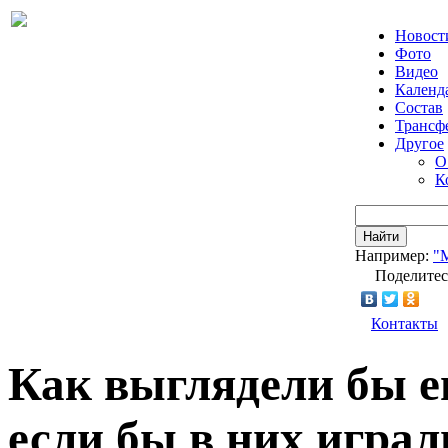
Новост
Фото
Видео
Календ
Состав
Трансф
Другое
О
К
Найти
Например:
"
Поделитес
Контакты
Как выглядели бы е
если бы в них играл