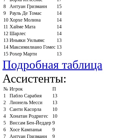
8
Антуан Гризманн
15
9
Рауль Де Томас
14
10
Хорхе Молина
14
11
Хайме Мата
14
12
Шарлес
14
13
Иньяки Уильямс
13
14
Максимилиано Гомес
13
15
Рохер Марти
13
Подробная таблица
Ассистенты:
№
Игрок
П
1
Пабло Сарабия
13
2
Лионель Месси
13
3
Санти Касорла
10
4
Хонатан Родригес
10
5
Виссам Бен-Йеддер
9
6
Хосе Кампанья
9
7
Антуан Гризманн
9