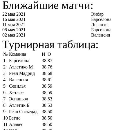
Ближайшие матчи:
22 мая 2021
Эйбар
16 мая 2021
Барселона
11 мая 2021
Леванте
08 мая 2021
Барселона
02 мая 2021
Валенсия
Турнирная таблица:
№
Команда
И
О
1
Барселона
38
87
2
Атлетико М
38
76
3
Реал Мадрид
38
68
4
Валенсия
38
61
5
Севилья
38
59
6
Хетафе
38
59
7
Эспаньол
38
53
8
Атлетик Б
38
53
9
Реал Сосьедад
38
50
10
Бетис
38
50
11
Алавес
38
50