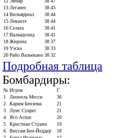
12
Эйбар
38
47
13
Леганес
38
45
14
Вильярреал
38
44
15
Леванте
38
44
16
Сельта
38
41
17
Вальядолид
38
41
18
Жирона
38
37
19
Уэска
38
33
20
Райо Вальекано
38
32
Подробная таблица
Бомбардиры:
№
Игрок
Г
1
Лионель Месси
36
2
Карим Бензема
21
3
Луис Суарес
21
4
Яго Аспас
20
5
Кристиан Стуани
19
6
Виссам Бен-Йеддер
18
7
Борха Иглесиас
17