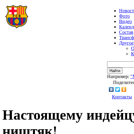
Новос
Фото
Видео
Календ
Состав
Транс
Другое
О
К
Найти
Например:
"
Поделитес
Контакты
Настоящему индейцу
ништяк!