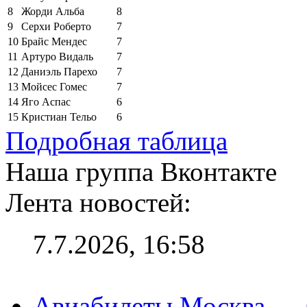
8
Жорди Альба
8
9
Серхи Роберто
7
10
Брайс Мендес
7
11
Артуро Видаль
7
12
Даниэль Парехо
7
13
Мойсес Гомес
7
14
Яго Аспас
6
15
Кристиан Тельо
6
Подробная таблица
Наша группа Вконтакте
Лента новостей:
7.7.2026, 16:58
Авиабилеты Москва — С