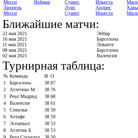
Неймар
Лионель
Луис
Андрес
Хавь
Месси
Суарес
Иньеста
Маск
Ближайшие матчи:
22 мая 2021
Эйбар
16 мая 2021
Барселона
11 мая 2021
Леванте
08 мая 2021
Барселона
02 мая 2021
Валенсия
Турнирная таблица:
№
Команда
И
О
1
Барселона
38
87
2
Атлетико М
38
76
3
Реал Мадрид
38
68
4
Валенсия
38
61
5
Севилья
38
59
6
Хетафе
38
59
7
Эспаньол
38
53
8
Атлетик Б
38
53
9
Реал Сосьедад
38
50