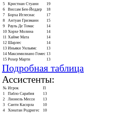
5
Кристиан Стуани
19
6
Виссам Бен-Йеддер
18
7
Борха Иглесиас
17
8
Антуан Гризманн
15
9
Рауль Де Томас
14
10
Хорхе Молина
14
11
Хайме Мата
14
12
Шарлес
14
13
Иньяки Уильямс
13
14
Максимилиано Гомес
13
15
Рохер Марти
13
Подробная таблица
Ассистенты:
№
Игрок
П
1
Пабло Сарабия
13
2
Лионель Месси
13
3
Санти Касорла
10
4
Хонатан Родригес
10