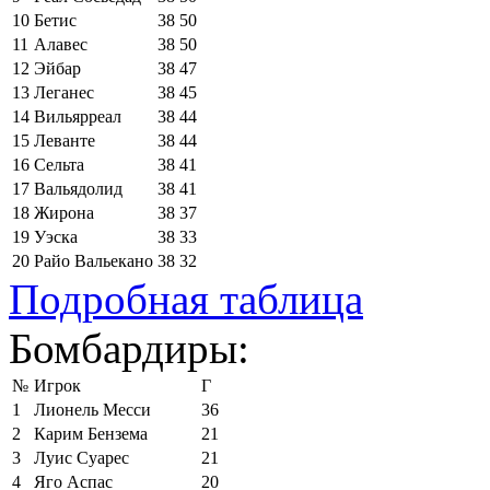
10
Бетис
38
50
11
Алавес
38
50
12
Эйбар
38
47
13
Леганес
38
45
14
Вильярреал
38
44
15
Леванте
38
44
16
Сельта
38
41
17
Вальядолид
38
41
18
Жирона
38
37
19
Уэска
38
33
20
Райо Вальекано
38
32
Подробная таблица
Бомбардиры:
№
Игрок
Г
1
Лионель Месси
36
2
Карим Бензема
21
3
Луис Суарес
21
4
Яго Аспас
20