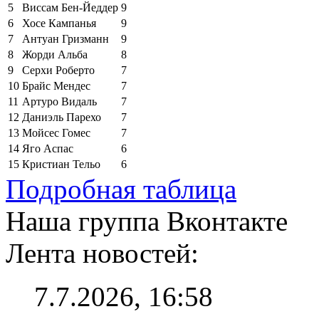
5
Виссам Бен-Йеддер
9
6
Хосе Кампанья
9
7
Антуан Гризманн
9
8
Жорди Альба
8
9
Серхи Роберто
7
10
Брайс Мендес
7
11
Артуро Видаль
7
12
Даниэль Парехо
7
13
Мойсес Гомес
7
14
Яго Аспас
6
15
Кристиан Тельо
6
Подробная таблица
Наша группа Вконтакте
Лента новостей:
7.7.2026, 16:58