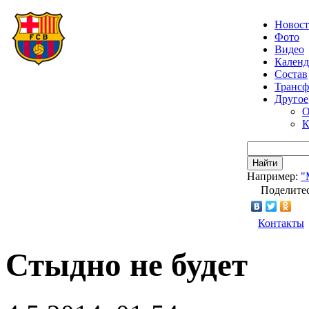
Новос
Фото
Видео
Календ
Состав
Транс
Другое
О
К
Найти
Например:
"
Поделитес
Контакты
Стыдно не будет