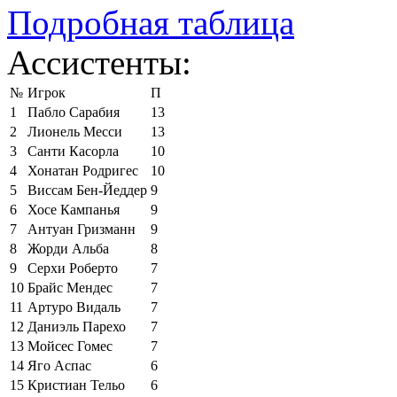
Подробная таблица
Ассистенты:
№
Игрок
П
1
Пабло Сарабия
13
2
Лионель Месси
13
3
Санти Касорла
10
4
Хонатан Родригес
10
5
Виссам Бен-Йеддер
9
6
Хосе Кампанья
9
7
Антуан Гризманн
9
8
Жорди Альба
8
9
Серхи Роберто
7
10
Брайс Мендес
7
11
Артуро Видаль
7
12
Даниэль Парехо
7
13
Мойсес Гомес
7
14
Яго Аспас
6
15
Кристиан Тельо
6