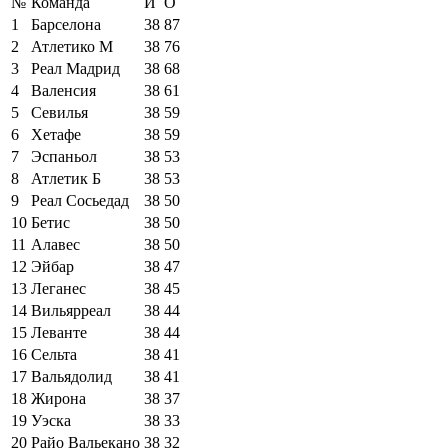
№
Команда
И
О
1
Барселона
38
87
2
Атлетико М
38
76
3
Реал Мадрид
38
68
4
Валенсия
38
61
5
Севилья
38
59
6
Хетафе
38
59
7
Эспаньол
38
53
8
Атлетик Б
38
53
9
Реал Сосьедад
38
50
10
Бетис
38
50
11
Алавес
38
50
12
Эйбар
38
47
13
Леганес
38
45
14
Вильярреал
38
44
15
Леванте
38
44
16
Сельта
38
41
17
Вальядолид
38
41
18
Жирона
38
37
19
Уэска
38
33
20
Райо Вальекано
38
32