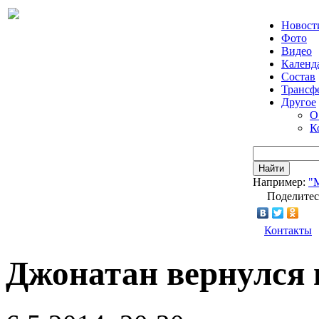
Новост
Фото
Видео
Календ
Состав
Трансф
Другое
О
К
Найти
Например:
"
Поделитес
Контакты
Джонатан вернулся 