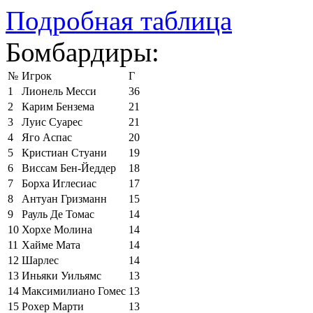
Подробная таблица
Бомбардиры:
№
Игрок
Г
1
Лионель Месси
36
2
Карим Бензема
21
3
Луис Суарес
21
4
Яго Аспас
20
5
Кристиан Стуани
19
6
Виссам Бен-Йеддер
18
7
Борха Иглесиас
17
8
Антуан Гризманн
15
9
Рауль Де Томас
14
10
Хорхе Молина
14
11
Хайме Мата
14
12
Шарлес
14
13
Иньяки Уильямс
13
14
Максимилиано Гомес
13
15
Рохер Марти
13