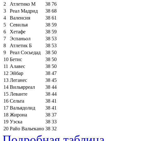
2
Атлетико М
38
76
3
Реал Мадрид
38
68
4
Валенсия
38
61
5
Севилья
38
59
6
Хетафе
38
59
7
Эспаньол
38
53
8
Атлетик Б
38
53
9
Реал Сосьедад
38
50
10
Бетис
38
50
11
Алавес
38
50
12
Эйбар
38
47
13
Леганес
38
45
14
Вильярреал
38
44
15
Леванте
38
44
16
Сельта
38
41
17
Вальядолид
38
41
18
Жирона
38
37
19
Уэска
38
33
20
Райо Вальекано
38
32
Подробная таблица