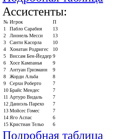
Ассистенты:
№
Игрок
П
1
Пабло Сарабия
13
2
Лионель Месси
13
3
Санти Касорла
10
4
Хонатан Родригес
10
5
Виссам Бен-Йеддер
9
6
Хосе Кампанья
9
7
Антуан Гризманн
9
8
Жорди Альба
8
9
Серхи Роберто
7
10
Брайс Мендес
7
11
Артуро Видаль
7
12
Даниэль Парехо
7
13
Мойсес Гомес
7
14
Яго Аспас
6
15
Кристиан Тельо
6
Подробная таблица