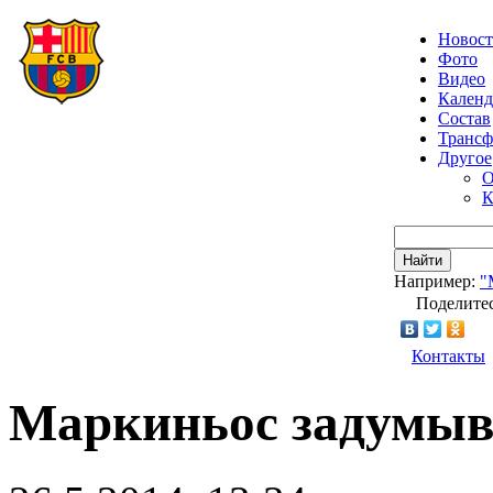
Новос
Фото
Видео
Календ
Состав
Транс
Другое
О
К
Найти
Например:
"
Поделитес
Контакты
Маркиньос задумыв