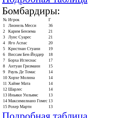
Бомбардиры:
№
Игрок
Г
1
Лионель Месси
36
2
Карим Бензема
21
3
Луис Суарес
21
4
Яго Аспас
20
5
Кристиан Стуани
19
6
Виссам Бен-Йеддер
18
7
Борха Иглесиас
17
8
Антуан Гризманн
15
9
Рауль Де Томас
14
10
Хорхе Молина
14
11
Хайме Мата
14
12
Шарлес
14
13
Иньяки Уильямс
13
14
Максимилиано Гомес
13
15
Рохер Марти
13
Подробная таблица