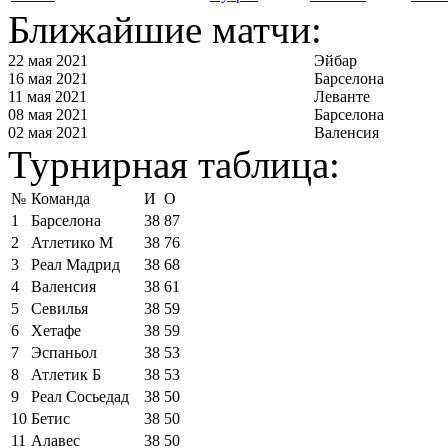
Ближайшие матчи:
22 мая 2021
Эйбар
16 мая 2021
Барселона
11 мая 2021
Леванте
08 мая 2021
Барселона
02 мая 2021
Валенсия
Турнирная таблица:
№
Команда
И
О
1
Барселона
38
87
2
Атлетико М
38
76
3
Реал Мадрид
38
68
4
Валенсия
38
61
5
Севилья
38
59
6
Хетафе
38
59
7
Эспаньол
38
53
8
Атлетик Б
38
53
9
Реал Сосьедад
38
50
10
Бетис
38
50
11
Алавес
38
50