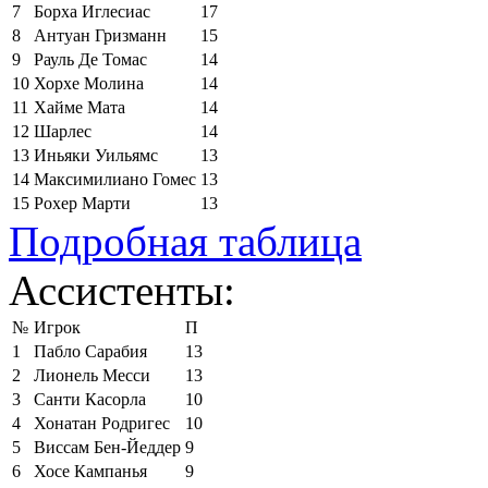
7
Борха Иглесиас
17
8
Антуан Гризманн
15
9
Рауль Де Томас
14
10
Хорхе Молина
14
11
Хайме Мата
14
12
Шарлес
14
13
Иньяки Уильямс
13
14
Максимилиано Гомес
13
15
Рохер Марти
13
Подробная таблица
Ассистенты:
№
Игрок
П
1
Пабло Сарабия
13
2
Лионель Месси
13
3
Санти Касорла
10
4
Хонатан Родригес
10
5
Виссам Бен-Йеддер
9
6
Хосе Кампанья
9