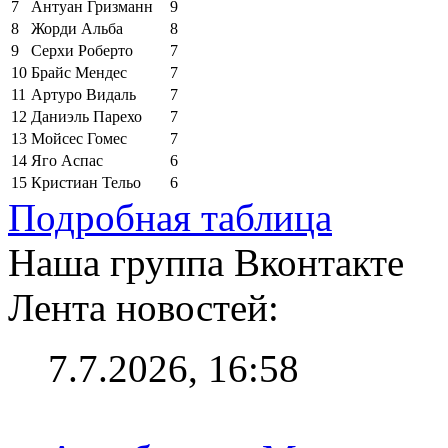
7
Антуан Гризманн
9
8
Жорди Альба
8
9
Серхи Роберто
7
10
Брайс Мендес
7
11
Артуро Видаль
7
12
Даниэль Парехо
7
13
Мойсес Гомес
7
14
Яго Аспас
6
15
Кристиан Тельо
6
Подробная таблица
Наша группа Вконтакте
Лента новостей:
7.7.2026, 16:58