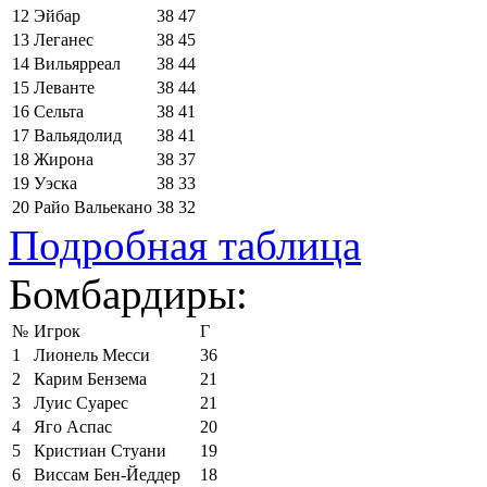
12
Эйбар
38
47
13
Леганес
38
45
14
Вильярреал
38
44
15
Леванте
38
44
16
Сельта
38
41
17
Вальядолид
38
41
18
Жирона
38
37
19
Уэска
38
33
20
Райо Вальекано
38
32
Подробная таблица
Бомбардиры:
№
Игрок
Г
1
Лионель Месси
36
2
Карим Бензема
21
3
Луис Суарес
21
4
Яго Аспас
20
5
Кристиан Стуани
19
6
Виссам Бен-Йеддер
18