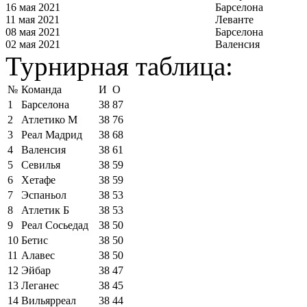
16 мая 2021
Барселона
11 мая 2021
Леванте
08 мая 2021
Барселона
02 мая 2021
Валенсия
Турнирная таблица:
№
Команда
И
О
1
Барселона
38
87
2
Атлетико М
38
76
3
Реал Мадрид
38
68
4
Валенсия
38
61
5
Севилья
38
59
6
Хетафе
38
59
7
Эспаньол
38
53
8
Атлетик Б
38
53
9
Реал Сосьедад
38
50
10
Бетис
38
50
11
Алавес
38
50
12
Эйбар
38
47
13
Леганес
38
45
14
Вильярреал
38
44