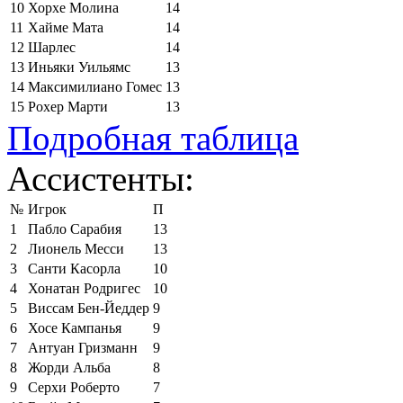
10
Хорхе Молина
14
11
Хайме Мата
14
12
Шарлес
14
13
Иньяки Уильямс
13
14
Максимилиано Гомес
13
15
Рохер Марти
13
Подробная таблица
Ассистенты:
№
Игрок
П
1
Пабло Сарабия
13
2
Лионель Месси
13
3
Санти Касорла
10
4
Хонатан Родригес
10
5
Виссам Бен-Йеддер
9
6
Хосе Кампанья
9
7
Антуан Гризманн
9
8
Жорди Альба
8
9
Серхи Роберто
7