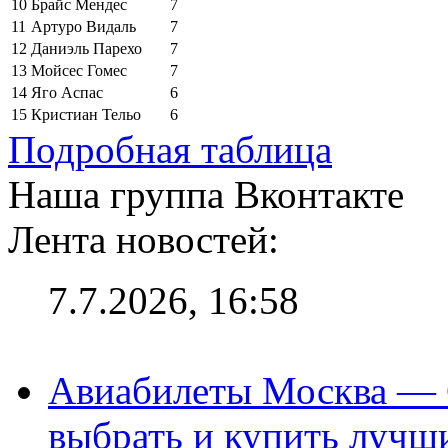
10
Брайс Мендес
7
11
Артуро Видаль
7
12
Даниэль Парехо
7
13
Мойсес Гомес
7
14
Яго Аспас
6
15
Кристиан Тельо
6
Подробная таблица
Наша группа Вконтакте
Лента новостей:
7.7.2026, 16:58
Авиабилеты Москва — С
выбрать и купить лучш