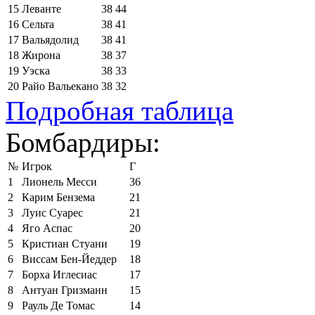
15
Леванте
38
44
16
Сельта
38
41
17
Вальядолид
38
41
18
Жирона
38
37
19
Уэска
38
33
20
Райо Вальекано
38
32
Подробная таблица
Бомбардиры:
№
Игрок
Г
1
Лионель Месси
36
2
Карим Бензема
21
3
Луис Суарес
21
4
Яго Аспас
20
5
Кристиан Стуани
19
6
Виссам Бен-Йеддер
18
7
Борха Иглесиас
17
8
Антуан Гризманн
15
9
Рауль Де Томас
14