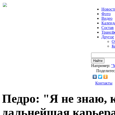
Новост
Фото
Видео
Календ
Состав
Трансф
Другое
О
К
Найти
Например:
"
Поделитес
Контакты
Педро: "Я не знаю, 
дальнейшая карьера