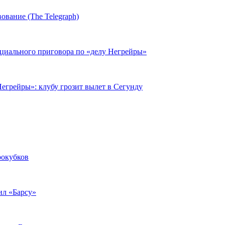
ование (The Telegraph)
циального приговора по «делу Негрейры»
егрейры»: клубу грозит вылет в Сегунду
рокубков
ил «Барсу»