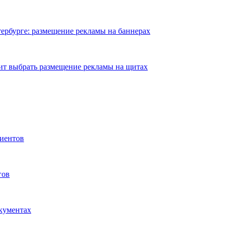
ербурге: размещение рекламы на баннерах
ит выбрать размещение рекламы на щитах
иентов
гов
окументах