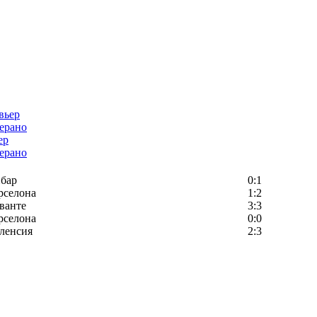
ер
ерано
бар
0:1
рселона
1:2
ванте
3:3
рселона
0:0
ленсия
2:3