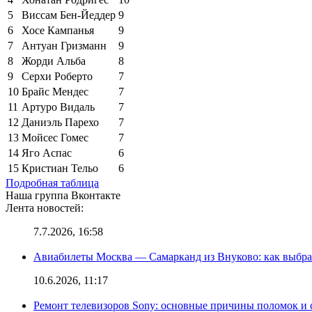
5
Виссам Бен-Йеддер
9
6
Хосе Кампанья
9
7
Антуан Гризманн
9
8
Жорди Альба
8
9
Серхи Роберто
7
10
Брайс Мендес
7
11
Артуро Видаль
7
12
Даниэль Парехо
7
13
Мойсес Гомес
7
14
Яго Аспас
6
15
Кристиан Тельо
6
Подробная таблица
Наша группа Вконтакте
Лента новостей:
7.7.2026, 16:58
Авиабилеты Москва — Самарканд из Внуково: как выбра
10.6.2026, 11:17
Ремонт телевизоров Sony: основные причины поломок и