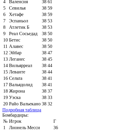
4
Валенсия
38
61
5
Севилья
38
59
6
Хетафе
38
59
7
Эспаньол
38
53
8
Атлетик Б
38
53
9
Реал Сосьедад
38
50
10
Бетис
38
50
11
Алавес
38
50
12
Эйбар
38
47
13
Леганес
38
45
14
Вильярреал
38
44
15
Леванте
38
44
16
Сельта
38
41
17
Вальядолид
38
41
18
Жирона
38
37
19
Уэска
38
33
20
Райо Вальекано
38
32
Подробная таблица
Бомбардиры:
№
Игрок
Г
1
Лионель Месси
36