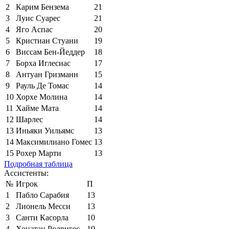
2
Карим Бензема
21
3
Луис Суарес
21
4
Яго Аспас
20
5
Кристиан Стуани
19
6
Виссам Бен-Йеддер
18
7
Борха Иглесиас
17
8
Антуан Гризманн
15
9
Рауль Де Томас
14
10
Хорхе Молина
14
11
Хайме Мата
14
12
Шарлес
14
13
Иньяки Уильямс
13
14
Максимилиано Гомес
13
15
Рохер Марти
13
Подробная таблица
Ассистенты:
№
Игрок
П
1
Пабло Сарабия
13
2
Лионель Месси
13
3
Санти Касорла
10
4
Хонатан Родригес
10