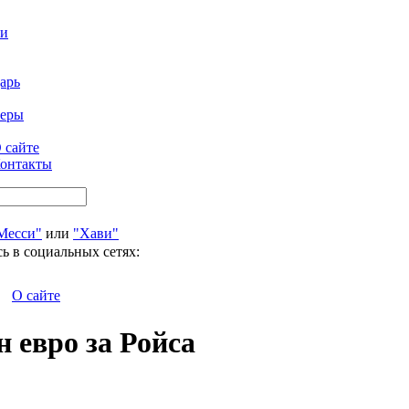
ти
арь
феры
 сайте
онтакты
Месси"
или
"Хави"
ь в социальных сетях:
О сайте
 евро за Ройса