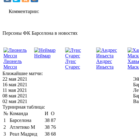
Комментарии:
Персоны ФК Барселона в новостях
Неймар
Лионель
Луис
Андрес
Хавь
Месси
Суарес
Иньеста
Маск
Ближайшие матчи:
22 мая 2021
Эй
16 мая 2021
Ба
11 мая 2021
Ле
08 мая 2021
Ба
02 мая 2021
Ва
Турнирная таблица:
№
Команда
И
О
1
Барселона
38
87
2
Атлетико М
38
76
3
Реал Мадрид
38
68