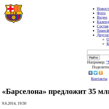
Новос
Фото
Видео
Календ
Состав
Транс
Другое
О
К
Найти
Например:
"
Поделитес
Контакты
«Барселона» предложит 35 млн
9.6.2014, 19:50