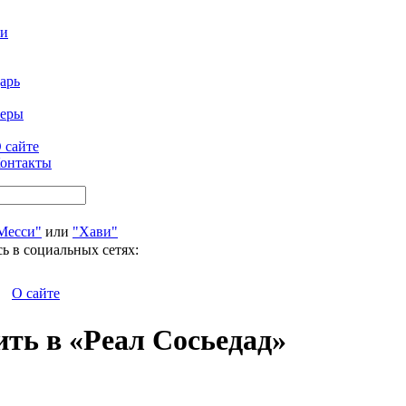
ти
арь
феры
 сайте
онтакты
Месси"
или
"Хави"
ь в социальных сетях:
О сайте
ить в «Реал Сосьедад»