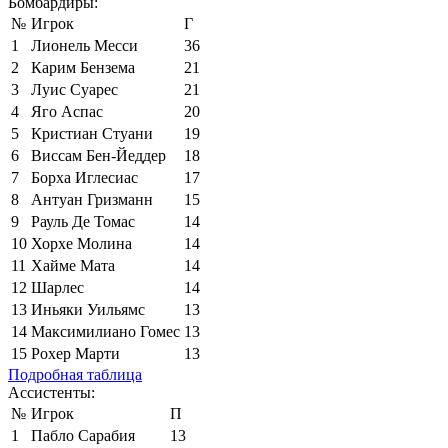
Бомбардиры:
№
Игрок
Г
1
Лионель Месси
36
2
Карим Бензема
21
3
Луис Суарес
21
4
Яго Аспас
20
5
Кристиан Стуани
19
6
Виссам Бен-Йеддер
18
7
Борха Иглесиас
17
8
Антуан Гризманн
15
9
Рауль Де Томас
14
10
Хорхе Молина
14
11
Хайме Мата
14
12
Шарлес
14
13
Иньяки Уильямс
13
14
Максимилиано Гомес
13
15
Рохер Марти
13
Подробная таблица
Ассистенты:
№
Игрок
П
1
Пабло Сарабия
13