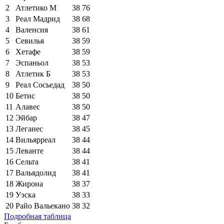
2
Атлетико М
38
76
3
Реал Мадрид
38
68
4
Валенсия
38
61
5
Севилья
38
59
6
Хетафе
38
59
7
Эспаньол
38
53
8
Атлетик Б
38
53
9
Реал Сосьедад
38
50
10
Бетис
38
50
11
Алавес
38
50
12
Эйбар
38
47
13
Леганес
38
45
14
Вильярреал
38
44
15
Леванте
38
44
16
Сельта
38
41
17
Вальядолид
38
41
18
Жирона
38
37
19
Уэска
38
33
20
Райо Вальекано
38
32
Подробная таблица