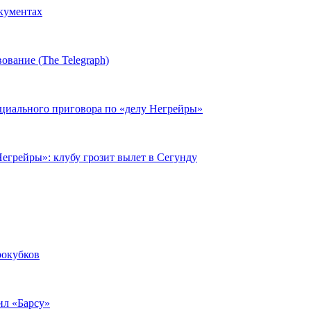
окументах
ование (The Telegraph)
циального приговора по «делу Негрейры»
егрейры»: клубу грозит вылет в Сегунду
рокубков
ил «Барсу»