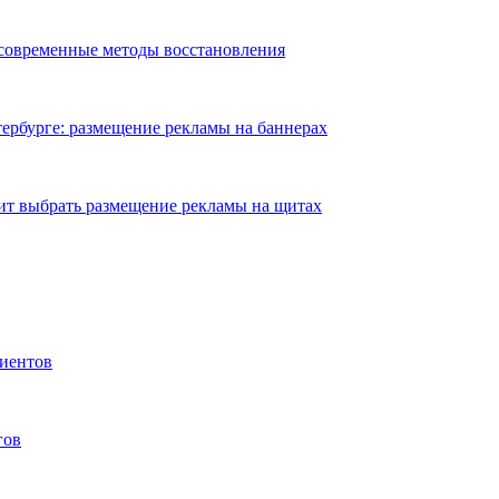
 современные методы восстановления
ербурге: размещение рекламы на баннерах
ит выбрать размещение рекламы на щитах
иентов
гов