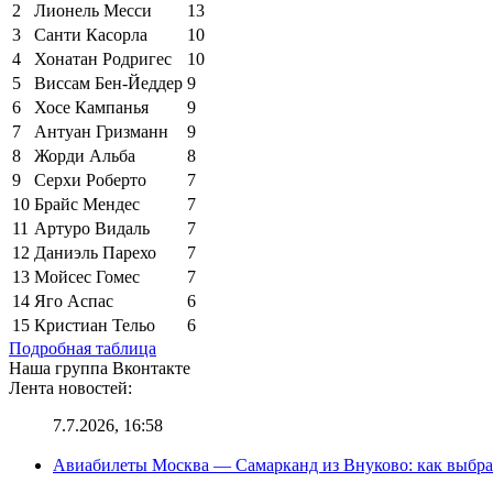
2
Лионель Месси
13
3
Санти Касорла
10
4
Хонатан Родригес
10
5
Виссам Бен-Йеддер
9
6
Хосе Кампанья
9
7
Антуан Гризманн
9
8
Жорди Альба
8
9
Серхи Роберто
7
10
Брайс Мендес
7
11
Артуро Видаль
7
12
Даниэль Парехо
7
13
Мойсес Гомес
7
14
Яго Аспас
6
15
Кристиан Тельо
6
Подробная таблица
Наша группа Вконтакте
Лента новостей:
7.7.2026, 16:58
Авиабилеты Москва — Самарканд из Внуково: как выбра