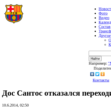
Новос
Фото
Видео
Календ
Состав
Транс
Другое
О
К
Найти
Например:
"
Поделитес
Контакты
Дос Сантос отказался переход
10.6.2014, 02:50