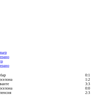
ер
ерано
бар
0:1
рселона
1:2
ванте
3:3
рселона
0:0
ленсия
2:3