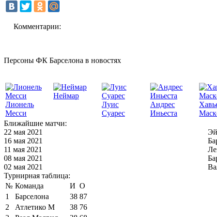
Комментарии:
Персоны ФК Барселона в новостях
Неймар
Лионель
Луис
Андрес
Хавь
Месси
Суарес
Иньеста
Маск
Ближайшие матчи:
22 мая 2021
Эй
16 мая 2021
Ба
11 мая 2021
Ле
08 мая 2021
Ба
02 мая 2021
Ва
Турнирная таблица:
№
Команда
И
О
1
Барселона
38
87
2
Атлетико М
38
76