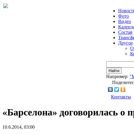
Новост
Фото
Видео
Календ
Состав
Трансф
Другое
О
К
Найти
Например:
"
Поделитес
Контакты
«Барселона» договорилась о 
10.6.2014, 03:00