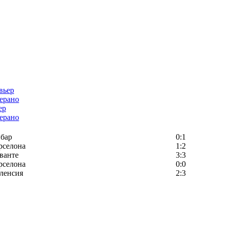
ер
ерано
бар
0:1
рселона
1:2
ванте
3:3
рселона
0:0
ленсия
2:3