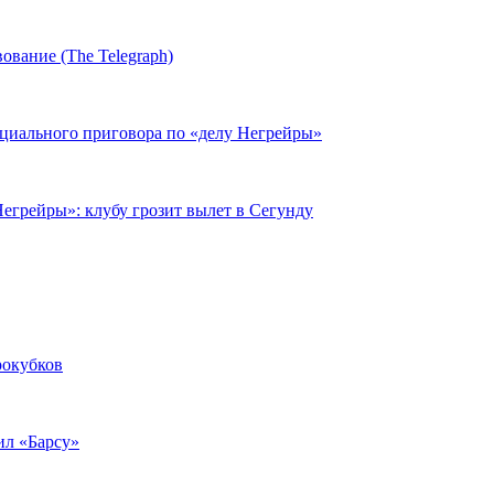
ование (The Telegraph)
циального приговора по «делу Негрейры»
егрейры»: клубу грозит вылет в Сегунду
рокубков
ил «Барсу»