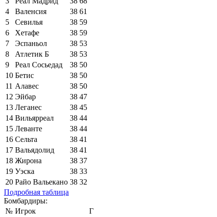
3
Реал Мадрид
38
68
4
Валенсия
38
61
5
Севилья
38
59
6
Хетафе
38
59
7
Эспаньол
38
53
8
Атлетик Б
38
53
9
Реал Сосьедад
38
50
10
Бетис
38
50
11
Алавес
38
50
12
Эйбар
38
47
13
Леганес
38
45
14
Вильярреал
38
44
15
Леванте
38
44
16
Сельта
38
41
17
Вальядолид
38
41
18
Жирона
38
37
19
Уэска
38
33
20
Райо Вальекано
38
32
Подробная таблица
Бомбардиры:
№
Игрок
Г