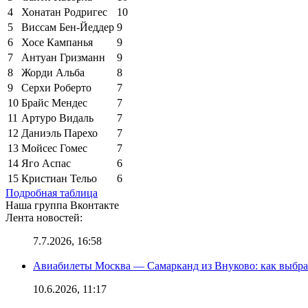
4
Хонатан Родригес
10
5
Виссам Бен-Йеддер
9
6
Хосе Кампанья
9
7
Антуан Гризманн
9
8
Жорди Альба
8
9
Серхи Роберто
7
10
Брайс Мендес
7
11
Артуро Видаль
7
12
Даниэль Парехо
7
13
Мойсес Гомес
7
14
Яго Аспас
6
15
Кристиан Тельо
6
Подробная таблица
Наша группа Вконтакте
Лента новостей:
7.7.2026, 16:58
Авиабилеты Москва — Самарканд из Внуково: как выбра
10.6.2026, 11:17