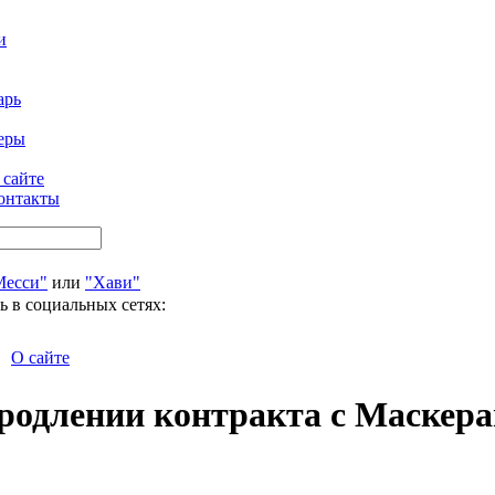
и
арь
еры
 сайте
онтакты
Месси"
или
"Хави"
ь в социальных сетях:
О сайте
продлении контракта с Маскер