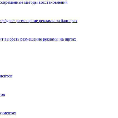
 современные методы восстановления
ербурге: размещение рекламы на баннерах
ит выбрать размещение рекламы на щитах
иентов
гов
окументах