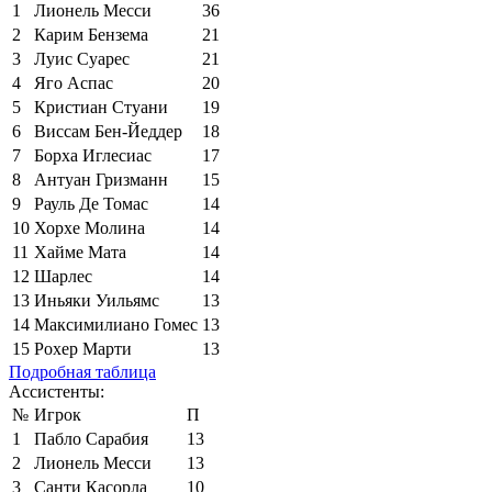
1
Лионель Месси
36
2
Карим Бензема
21
3
Луис Суарес
21
4
Яго Аспас
20
5
Кристиан Стуани
19
6
Виссам Бен-Йеддер
18
7
Борха Иглесиас
17
8
Антуан Гризманн
15
9
Рауль Де Томас
14
10
Хорхе Молина
14
11
Хайме Мата
14
12
Шарлес
14
13
Иньяки Уильямс
13
14
Максимилиано Гомес
13
15
Рохер Марти
13
Подробная таблица
Ассистенты:
№
Игрок
П
1
Пабло Сарабия
13
2
Лионель Месси
13
3
Санти Касорла
10